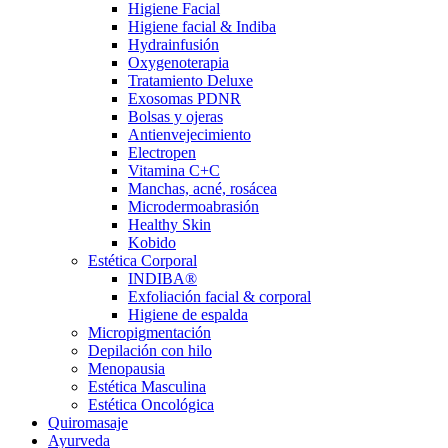
Higiene Facial
Higiene facial & Indiba
Hydrainfusión
Oxygenoterapia
Tratamiento Deluxe
Exosomas PDNR
Bolsas y ojeras
Antienvejecimiento
Electropen
Vitamina C+C
Manchas, acné, rosácea
Microdermoabrasión
Healthy Skin
Kobido
Estética Corporal
INDIBA®
Exfoliación facial & corporal
Higiene de espalda
Micropigmentación
Depilación con hilo
Menopausia
Estética Masculina
Estética Oncológica
Quiromasaje
Ayurveda