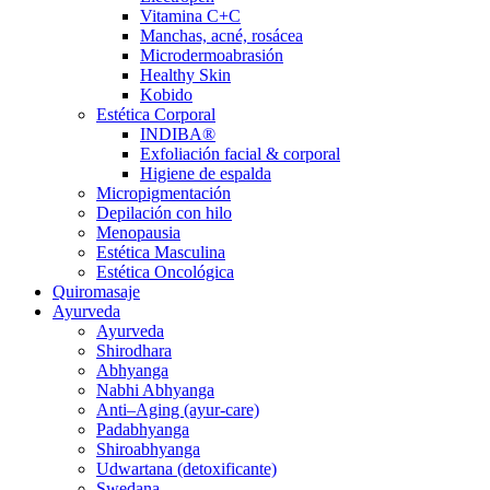
Vitamina C+C
Manchas, acné, rosácea
Microdermoabrasión
Healthy Skin
Kobido
Estética Corporal
INDIBA®
Exfoliación facial & corporal
Higiene de espalda
Micropigmentación
Depilación con hilo
Menopausia
Estética Masculina
Estética Oncológica
Quiromasaje
Ayurveda
Ayurveda
Shirodhara
Abhyanga
Nabhi Abhyanga
Anti–Aging (ayur-care)
Padabhyanga
Shiroabhyanga
Udwartana (detoxificante)
Swedana