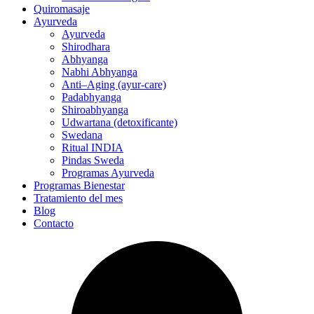
Quiromasaje
Ayurveda
Ayurveda
Shirodhara
Abhyanga
Nabhi Abhyanga
Anti–Aging (ayur-care)
Padabhyanga
Shiroabhyanga
Udwartana (detoxificante)
Swedana
Ritual INDIA
Pindas Sweda
Programas Ayurveda
Programas Bienestar
Tratamiento del mes
Blog
Contacto