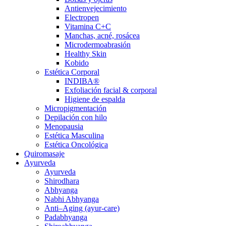
Antienvejecimiento
Electropen
Vitamina C+C
Manchas, acné, rosácea
Microdermoabrasión
Healthy Skin
Kobido
Estética Corporal
INDIBA®
Exfoliación facial & corporal
Higiene de espalda
Micropigmentación
Depilación con hilo
Menopausia
Estética Masculina
Estética Oncológica
Quiromasaje
Ayurveda
Ayurveda
Shirodhara
Abhyanga
Nabhi Abhyanga
Anti–Aging (ayur-care)
Padabhyanga