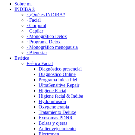
Sobre mi
INDIBA®
· ¿Qué es INDIBA?
· Facial
· Corporal
· Capilar
· Monográfico Detox
· Programa Detox
· Monográfico menopausia
· Bienestar
Estética
Esética Facial
Diagnóstico presencial
Diagnostico Online
Programa Inicia Piel
UltraSensitive Repair
Higiene Facial
Higiene facial & Indiba
Hydrainfusión
Oxygenoterapia
Tratamiento Deluxe
Exosomas PDNR
Bolsas y ojeras
Antienvejecimiento
Electropen