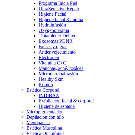
Programa Inicia Piel
UltraSensitive Repair
Higiene Facial
Higiene facial & Indiba
Hydrainfusión
Oxygenoterapia
Tratamiento Deluxe
Exosomas PDNR
Bolsas y ojeras
Antienvejecimiento
Electropen
Vitamina C+C
Manchas, acné, rosácea
Microdermoabrasión
Healthy Skin
Kobido
Estética Corporal
INDIBA®
Exfoliación facial & corporal
Higiene de espalda
Micropigmentación
Depilación con hilo
Menopausia
Estética Masculina
Estética Oncológica