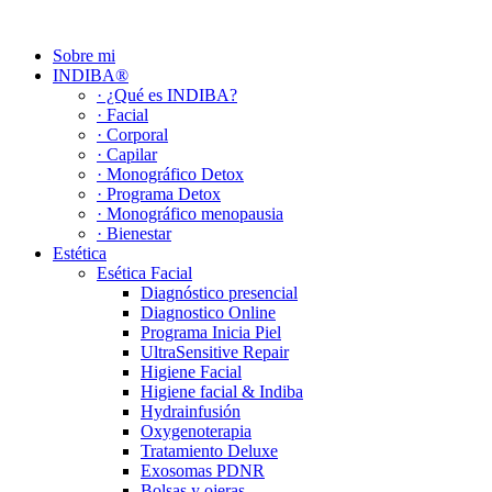
Ir
al
Sobre mi
contenido
INDIBA®
· ¿Qué es INDIBA?
· Facial
· Corporal
· Capilar
· Monográfico Detox
· Programa Detox
· Monográfico menopausia
· Bienestar
Estética
Esética Facial
Diagnóstico presencial
Diagnostico Online
Programa Inicia Piel
UltraSensitive Repair
Higiene Facial
Higiene facial & Indiba
Hydrainfusión
Oxygenoterapia
Tratamiento Deluxe
Exosomas PDNR
Bolsas y ojeras