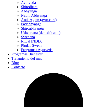
Ayurveda
Shirodhara
Abhyanga
Nabhi Abhyanga
Anti–Aging (ayur-care)
Padabhyanga
Shiroabhyanga
Udwartana (detoxificante)
Swedana
Ritual INDIA
Pindas Sweda
Programas Ayurveda
Programas Bienestar
Tratamiento del mes
Blog
Contacto