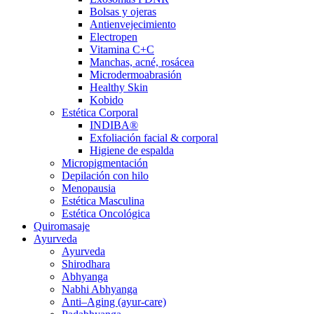
Bolsas y ojeras
Antienvejecimiento
Electropen
Vitamina C+C
Manchas, acné, rosácea
Microdermoabrasión
Healthy Skin
Kobido
Estética Corporal
INDIBA®
Exfoliación facial & corporal
Higiene de espalda
Micropigmentación
Depilación con hilo
Menopausia
Estética Masculina
Estética Oncológica
Quiromasaje
Ayurveda
Ayurveda
Shirodhara
Abhyanga
Nabhi Abhyanga
Anti–Aging (ayur-care)