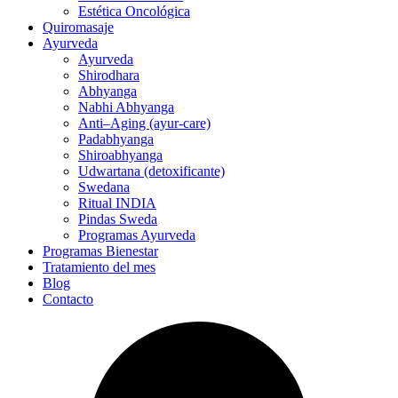
Estética Oncológica
Quiromasaje
Ayurveda
Ayurveda
Shirodhara
Abhyanga
Nabhi Abhyanga
Anti–Aging (ayur-care)
Padabhyanga
Shiroabhyanga
Udwartana (detoxificante)
Swedana
Ritual INDIA
Pindas Sweda
Programas Ayurveda
Programas Bienestar
Tratamiento del mes
Blog
Contacto