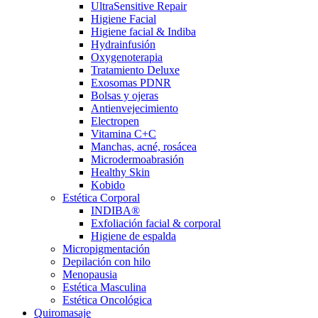
UltraSensitive Repair
Higiene Facial
Higiene facial & Indiba
Hydrainfusión
Oxygenoterapia
Tratamiento Deluxe
Exosomas PDNR
Bolsas y ojeras
Antienvejecimiento
Electropen
Vitamina C+C
Manchas, acné, rosácea
Microdermoabrasión
Healthy Skin
Kobido
Estética Corporal
INDIBA®
Exfoliación facial & corporal
Higiene de espalda
Micropigmentación
Depilación con hilo
Menopausia
Estética Masculina
Estética Oncológica
Quiromasaje