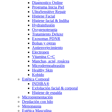
Diagnostico Online
Programa Inicia Piel
UltraSensitive Repair
Higiene Facial
Higiene facial & Indiba
Hydrainfusión
Oxygenoterapia
Tratamiento Deluxe
Exosomas PDNR
Bolsas y ojeras
Antienvejecimiento
Electropen
Vitamina C+C
Manchas, acné, rosácea
Microdermoabrasión
Healthy Skin
Kobido
Estética Corporal
INDIBA®
Exfoliación facial & corporal
Higiene de espalda
Micropigmentación
Depilación con hilo
Menopausia
Estética Masculina