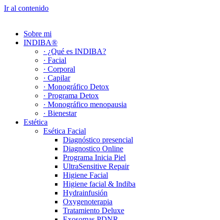
Ir al contenido
Sobre mi
INDIBA®
· ¿Qué es INDIBA?
· Facial
· Corporal
· Capilar
· Monográfico Detox
· Programa Detox
· Monográfico menopausia
· Bienestar
Estética
Esética Facial
Diagnóstico presencial
Diagnostico Online
Programa Inicia Piel
UltraSensitive Repair
Higiene Facial
Higiene facial & Indiba
Hydrainfusión
Oxygenoterapia
Tratamiento Deluxe
Exosomas PDNR