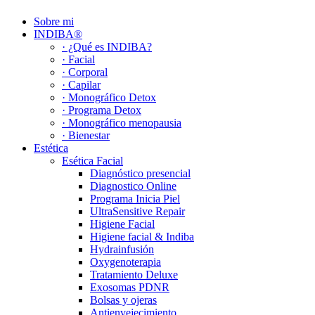
Sobre mi
INDIBA®
· ¿Qué es INDIBA?
· Facial
· Corporal
· Capilar
· Monográfico Detox
· Programa Detox
· Monográfico menopausia
· Bienestar
Estética
Esética Facial
Diagnóstico presencial
Diagnostico Online
Programa Inicia Piel
UltraSensitive Repair
Higiene Facial
Higiene facial & Indiba
Hydrainfusión
Oxygenoterapia
Tratamiento Deluxe
Exosomas PDNR
Bolsas y ojeras
Antienvejecimiento