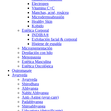
Electropen
Vitamina C+C
Manchas, acné, rosácea
Microdermoabrasión
Healthy Skin
Kobido
Estética Corporal
INDIBA®
Exfoliación facial & corporal
Higiene de espalda
Micropigmentación
Depilación con hilo
Menopausia
Estética Masculina
Estética Oncológica
Quiromasaje
Ayurveda
Ayurveda
Shirodhara
Abhyanga
Nabhi Abhyanga
Anti–Aging (ayur-care)
Padabhyanga
Shiroabhyanga
Udwartana (detoxificante)