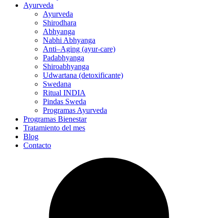
Ayurveda
Ayurveda
Shirodhara
Abhyanga
Nabhi Abhyanga
Anti–Aging (ayur-care)
Padabhyanga
Shiroabhyanga
Udwartana (detoxificante)
Swedana
Ritual INDIA
Pindas Sweda
Programas Ayurveda
Programas Bienestar
Tratamiento del mes
Blog
Contacto